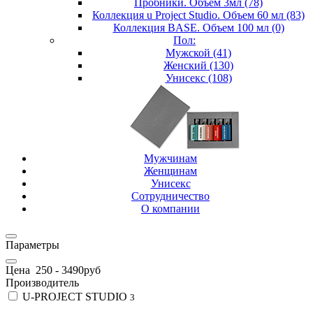
Пробники. Объем 3мл (78)
Коллекция u Project Studio. Объем 60 мл (83)
Коллекция BASE. Объем 100 мл (0)
Пол:
Мужской (41)
Женский (130)
Унисекс (108)
Мужчинам
Женщинам
Унисекс
Сотрудничество
О компании
Параметры
Цена
250
-
3490
руб
Производитель
U-PROJECT STUDIO
3