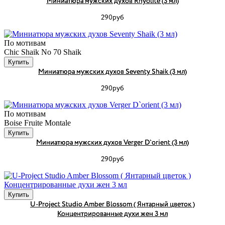
Миниатюра мужских духов Rhyolite (3 мл)
290руб
По мотивам
Chic Shaik No 70 Shaik
Купить
Миниатюра мужских духов Seventy Shaik (3 мл)
290руб
По мотивам
Boise Fruite Montale
Купить
Миниатюра мужских духов Verger D`orient (3 мл)
290руб
Купить
U-Project Studio Amber Blossom ( Янтарный цветок )
Концентрированные духи жен 3 мл