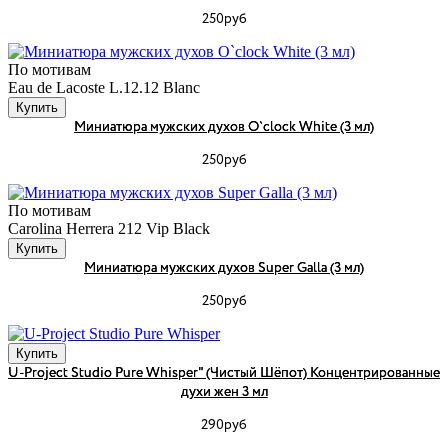
250руб
По мотивам
Eau de Lacoste L.12.12 Blanc
Купить
Миниатюра мужских духов O`clock White (3 мл)
250руб
По мотивам
Carolina Herrera 212 Vip Black
Купить
Миниатюра мужских духов Super Galla (3 мл)
250руб
Купить
U-Project Studio Pure Whisper" (Чистый Шёпот) Концентрированные
духи жен 3 мл
290руб