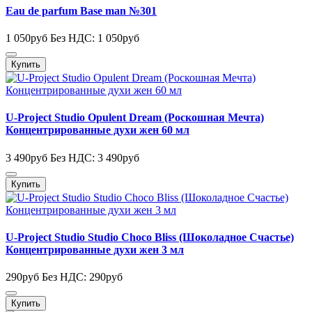
Eau de parfum Base man №301
1 050руб
Без НДС: 1 050руб
Купить
U-Project Studio Opulent Dream (Роскошная Мечта)
Концентрированные духи жен 60 мл
3 490руб
Без НДС: 3 490руб
Купить
U-Project Studio Studio Choco Bliss (Шоколадное Счастье)
Концентрированные духи жен 3 мл
290руб
Без НДС: 290руб
Купить