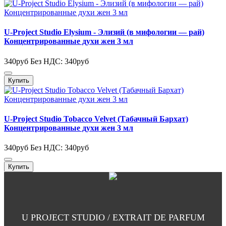
U-Project Studio Elysium - Элизий (в мифологии — рай)
Концентрированные духи жен 3 мл
340руб
Без НДС: 340руб
Купить
U-Project Studio Tobacco Velvet (Табачный Бархат)
Концентрированные духи жен 3 мл
340руб
Без НДС: 340руб
Купить
U PROJECT STUDIO / EXTRAIT DE PARFUM