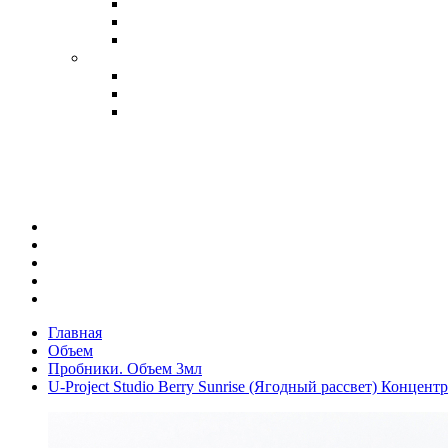
Главная
Объем
Пробники. Объем 3мл
U-Project Studio Berry Sunrise (Ягодный рассвет) Концен