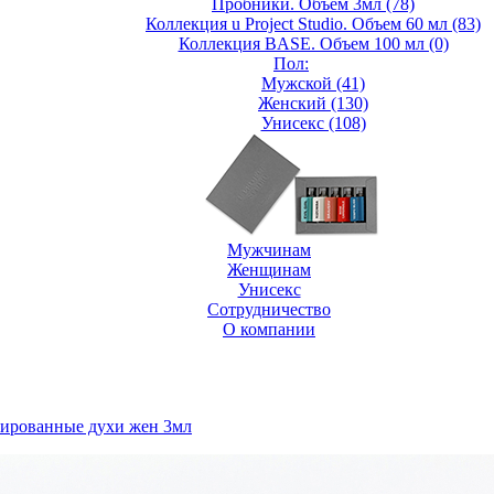
Пробники. Объем 3мл (78)
Коллекция u Project Studio. Объем 60 мл (83)
Коллекция BASE. Объем 100 мл (0)
Пол:
Мужской (41)
Женский (130)
Унисекс (108)
Мужчинам
Женщинам
Унисекс
Сотрудничество
О компании
трированные духи жен 3мл