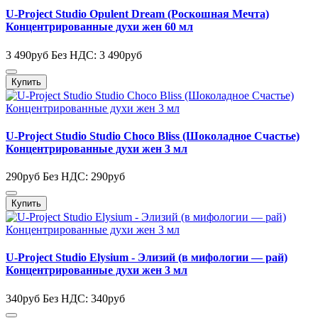
U-Project Studio Opulent Dream (Роскошная Мечта)
Концентрированные духи жен 60 мл
3 490руб
Без НДС: 3 490руб
Купить
U-Project Studio Studio Choco Bliss (Шоколадное Счастье)
Концентрированные духи жен 3 мл
290руб
Без НДС: 290руб
Купить
U-Project Studio Elysium - Элизий (в мифологии — рай)
Концентрированные духи жен 3 мл
340руб
Без НДС: 340руб