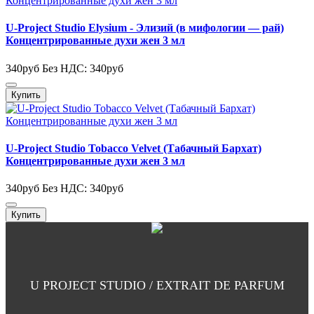
U-Project Studio Elysium - Элизий (в мифологии — рай)
Концентрированные духи жен 3 мл
340руб
Без НДС: 340руб
Купить
U-Project Studio Tobacco Velvet (Табачный Бархат)
Концентрированные духи жен 3 мл
340руб
Без НДС: 340руб
Купить
U PROJECT STUDIO / EXTRAIT DE PARFUM