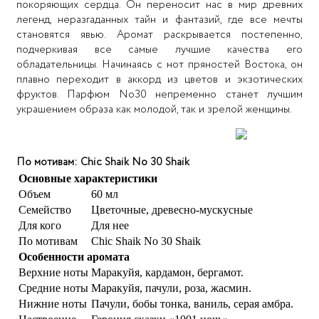
покоряющих сердца. Он переносит нас в мир древних
легенд, неразгаданных тайн и фантазий, где все мечты
становятся явью. Аромат раскрывается постепенно,
подчеркивая все самые лучшие качества его
обладательницы. Начинаясь с нот пряностей Востока, он
плавно переходит в аккорд из цветов и экзотических
фруктов. Парфюм No30 непременно станет лучшим
украшением образа как молодой, так и зрелой женщины.
По мотивам:
Chic Shaik No 30 Shaik
Основные характеристики
Объем
60 мл
Семейство
Цветочные, древесно-мускусные
Для кого
Для нее
По мотивам
Chic Shaik No 30 Shaik
Особенности аромата
Верхние ноты
Маракуйя, кардамон, бергамот.
Средние ноты
Маракуйя, пачули, роза, жасмин.
Нижние ноты
Пачули, бобы тонка, ваниль, серая амбра.